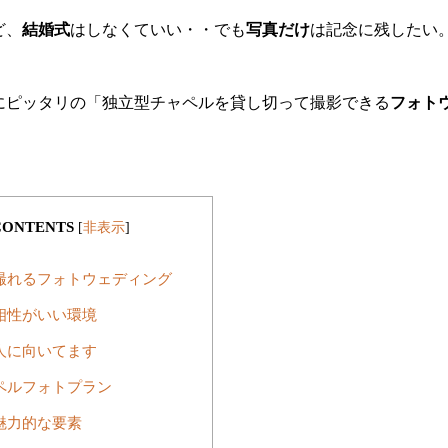
ど、
結婚式
はしなくていい・・でも
写真だけ
は記念に残したい
にピッタリの「独立型チャペルを貸し切って撮影できる
フォト
CONTENTS
[
非表示
]
撮れるフォトウェディング
相性がいい環境
人に向いてます
ペルフォトプラン
魅力的な要素