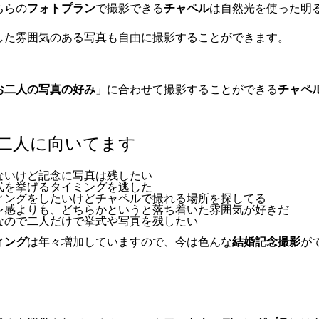
ちらの
フォトプラン
で撮影できる
チャペル
は自然光を使った明
した雰囲気のある写真も自由に撮影することができます。
お二人の写真の好み
」に合わせて撮影することができる
チャペ
二人に向いてます
ないけど記念に写真は残したい
式を挙げるタイミングを逃した
ィングをしたいけどチャペルで撮れる場所を探してる
レ感よりも、どちらかというと落ち着いた雰囲気が好きだ
なので二人だけで挙式や写真を残したい
ィング
は年々増加していますので、今は色んな
結婚記念撮影
が
。