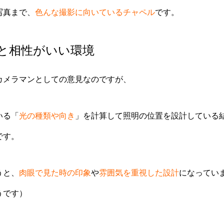
写真まで、
色んな撮影に向いているチャペル
です。
と相性がいい環境
カメラマンとしての意見なのですが、
いる「
光の種類や向き
」を
計算して照明の位置を設計している
です。
うと、
肉眼で見た時の印象
や
雰囲気を重視した設計
になってい
うです）